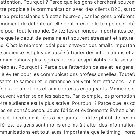
r attention. Pourquoi ? Parce que les gens cherchent souven
tre propice à la communication avec des clients B2C, surto
rop professionnels à cette heure-ci, car les gens préfèrent
 moment de détente où elle peut prendre le temps de s’inté
e pour tout le monde. Évitez les annonces importantes ce jo
 que le début de semaine est souvent stressant et saturé d
ne. C’est le moment idéal pour envoyer des emails importan
 audience est plus disposée à traiter des informations et à
mmunications plus légères et des récapitulatifs de la sem
bles. Pourquoi ? Parce que l’attention baisse et les gens 
 éviter pour les communications professionnelles. Toutef
sants, le samedi et le dimanche peuvent être efficaces. La 
eptifs aux promotions et aux contenus engageants. Moments s
uvent varier selon les saisons. Par exemple, les promotions
votre audience est la plus active. Pourquoi ? Parce que les
sages en conséquence. Jours fériés et événements Évitez d
 soient directement liées à ces jours. Profitez plutôt de c
s fériés, les gens sont moins enclins à traiter des informati
mmunications est tout aussi importante que le timing. Ino