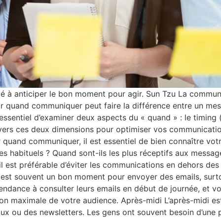
ité à anticiper le bon moment pour agir. Sun Tzu La commun
voir quand communiquer peut faire la différence entre un m
essentiel d’examiner deux aspects du « quand » : le timing 
avers ces deux dimensions pour optimiser vos communicatio
quand communiquer, il est essentiel de bien connaître vot
res habituels ? Quand sont-ils les plus réceptifs aux messag
l est préférable d’éviter les communications en dehors des
 est souvent un bon moment pour envoyer des emails, surto
tendance à consulter leurs emails en début de journée, et 
tention maximale de votre audience. Après-midi L’après-midi 
ux ou des newsletters. Les gens ont souvent besoin d’une p