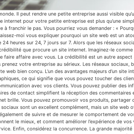
 monde. Il peut rendre une petite entreprise aussi visible q
e internet pour votre petite entreprise est plus qu’une simp
 à franchir le pas. Vous pourriez vous demander : « Pourquo
, laissez-moi vous expliquer pourquoi un site web est un at
e 24 heures sur 24, 7 jours sur 7. Alors que les réseaux sociau
 crédibilité que procure un site internet. Imaginez-le comm
 faire affaire avec vous. La crédibilité est un autre aspect 
 prenez votre entreprise au sérieux. Les réseaux sociaux, bie
site web bien conçu. L’un des avantages majeurs d’un site in
graphiques, ce qui signifie que vous pouvez toucher des cli
communication avec vos clients. Vous pouvez publier des inf
laires de contact simplifient la réception des commentaires 
rnet brille. Vous pouvez promouvoir vos produits, partager d
sociaux sont un excellent complément, mais un site web of
 également de suivre et de mesurer le comportement de vos
ionnent le mieux, et comment améliorer l’expérience de vos v
ervice. Enfin, considérez la concurrence. La grande majorité 